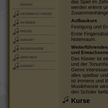
das Spiel im Zeh
GESANG
werden erlernt 
Zusammenhänge e
UNTERRICHT / PREISE
Aufbaukurs
AKTIONEN
Festigung und Er
PRESSE
Erste Fingersätz
Notenraum.
ANFAHRT
Weiterführendes 
BILDERGALERIE
und Erwachsene 
ÜBER MICH
Das Klavier ist e
und der Tonumfa
KONTAKT
Genre interessant
alles spielbar un
ist immens und l
Musiktheorie wird
den Schüler befäh
Kurse