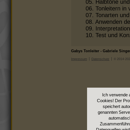
05. Halbtöne un
06. Tonleitern in
07. Tonarten und
08. Anwenden de
09. Interpretatio
10. Test und Kon
Gabys Tonleiter - Gabriele Sin
Impressum
Datenschutz
© 2014-202
Ich verwende 
Cookies! Der Pro
speichert auto
genannten Server
automatisch
Zusammenführun
Datenquellen wir