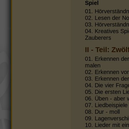
Spiel
01. Hörverständn
02. Lesen der N
03. Hörverständn
04. Kreatives Sp
Zauberers
II - Teil: Zw
01. Erkennen de
malen
02. Erkennen vo
03. Erkennen der
04. Die vier Fra
05. Die ersten L
06. Üben - aber 
07. Liedbeispiele
08. Dur - moll
09. Lagenversch
10. Lieder mit ei